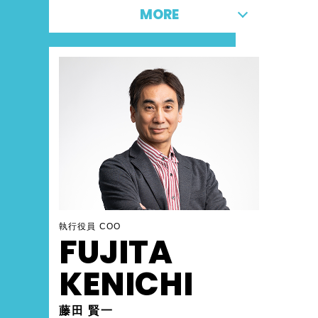
ンサルタントとしては、消費財、電気、化学、食
MORE
品、日雑、文教、通信業界など、幅広い業界にお
ける、全社業務改革、グループ/グローバル経営管
理、大規模なCRM/ERP導入などを数多く手掛け
る。日本IBMでは営業理事として、AIやIOTの新
規ビジネスの立ち上げに貢献した。その後独立
し、顧問として大手企業からベンチャーまで一貫
し、新規事業の立ち上げとイノベーションの創出
をテーマに多数の企業のDXを支援。
執行役員 COO
FUJITA
KENICHI
藤田 賢一