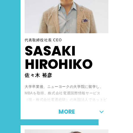
代表取締役社長 CEO
SASAKI
HIROHIKO
佐々木 裕彦
大学卒業後、ニューヨークの大学院に留学し、
MBAを取得。株式会社電通国際情報サービス
（現・株式会社電通総研）の米国法人でネットビ
ジネスのコンサルティング事業の立ち上げに関わ
MORE
った後、1999年にネットイヤーグループ株式会
社の創業に参画。事業責任者として2008年に
IPO。2021年に同社の代表取締役社長CEOに就
任。2025年7月より株式会社日本創発グループ取