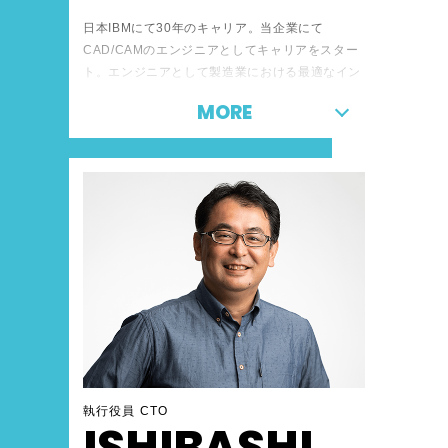
日本IBMにて30年のキャリア。当企業にて
CAD/CAMのエンジニアとしてキャリアをスター
ト。エンジニアとして製造業における最適なイン
フラ構築支援を実施。その経験を元にUnixシステ
MORE
ムを中心としたシステム・モダナイゼーションの
提案及び構築をお客様と共に促進。その後、大手
製造業のお客様担当兼グローバル・ハードウェア
責任者となり、お客様とサーバー及びデータセン
ター統合、システム運用保守最適化サービス支援
を実施。これまでのエンジニア、プロジェクトマ
ネージャー、担当営業のさまざまな経験を活か
し、新規パートナーとのアライアンス営業部長に
就任。新たなスキームや最新テクノロジを利用し
た協業エコシステムを立案・実施の経験も豊富。
執行役員 CTO
ISHIBASHI