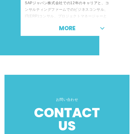
SAPジャパン株式会社での12年のキャリアと、コ
ンサルティングファームでのビジネスコンサル、
IT(ERP)コンサル、プロジェクトマネージャーと
して30年のキャリア。SAPジャパン株式会社で
MORE
は、ASIAパシフィックアワード、プレジデント
アワード、トップコンサルティングアワードを受
賞し、多数の大規模プロジェクトの責任者を経
験。その後、SAPおよびコンサルティングファー
ムでの新設部署の立ち上げ経験、ビジネスデベロ
ップメント、エコシステム、採用、教育の経験。
SAPジャパンのVPや部長とも強い関係を築き、
現在はこれまでの経験を生かして、SAP事業の立
ち上げと推進に取り組む。
お問い合わせ
CONTACT
US