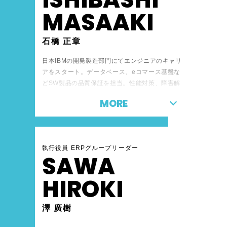
MASAAKI
石橋 正章
日本IBMの開発製造部門にてエンジニアのキャリ
アをスタート。データベース、eコマース基盤な
どSW製品の品質保証を担当。性能対策、障害解
析、ソフトウェアテストなど現在のキャリアの基
MORE
礎を学ぶ。その後同社コンサルティング部門にて
コンサルタントとしてテスト技法の普及活動に従
事。スマーターシティ事業では、IoT プラットフ
ォームビジネスの新規事業の立ち上げを経験。近
執行役員 ERPグループリーダー
年はデザイン思考、アジャイル開発を取り入れた
SAWA
クラウドアプリケーション開発事業を担当。現在
はこれまでの経験を生かしイノベーション創出に
HIROKI
貢献できるラボ事業を推進中。
澤 廣樹